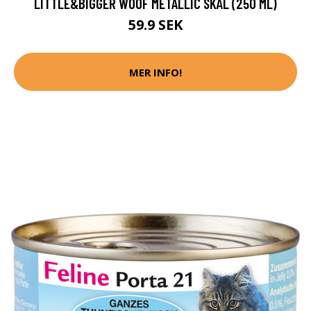
LITTLE&BIGGER WOOF METALLIC SKÅL (250 ML)
59.9 SEK
MER INFO!