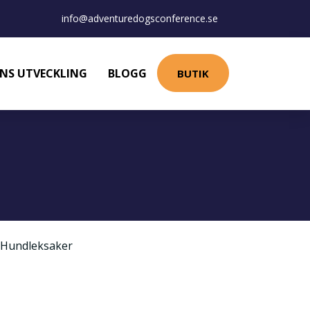
info@adventuredogsconference.se
NS UTVECKLING
BLOGG
BUTIK
Hundleksaker