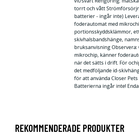
vit/svart Rengöring: matskål
torrt och vått Strömförsörjn
batterier - ingår inte) Leve
foderautomat med mikrochip
portionsskyddsklämmor, ett 
skivhalsbandshänge, namnsky
bruksanvisning Observera: 
mikrochip, känner foderaut
när det sätts i drift. För o
det medföljande id-skivhäng
för att använda Closer Pets
Batterierna ingår inte! End
REKOMMENDERADE PRODUKTER