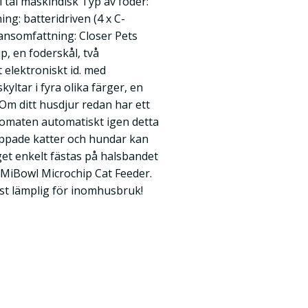
 tål maskindisk Typ av foder:
ing: batteridriven (4 x C-
ransomfattning: Closer Pets
, en foderskål, två
elektroniskt id. med
ltar i fyra olika färger, en
Om ditt husdjur redan har ett
omaten automatiskt igen detta
chippade katter och hundar kan
et enkelt fästas på halsbandet
 MiBowl Microchip Cat Feeder.
ast lämplig för inomhusbruk!