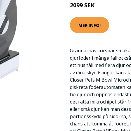
2099 SEK
MER INFO!
Grannarnas körsbär smakar 
djurfoder i många fall också
ett hushåll med flera djur och
av dina skyddslingar kan äta 
Closer Pets MiBowl Microchi
diskreta foderautomaten ka
tio djur och öppnas endast
det rätta mikrochipet står 
eller små djur kan man des
portionsskydd på sidorna, s
chans att komma åt fodret