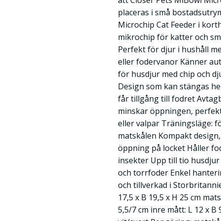
att Closer Pets MiBowl Mic
placeras i små bostadsutry
Microchip Cat Feeder i kor
mikrochip för katter och sm
Perfekt för djur i hushåll me
eller fodervanor Känner au
för husdjur med chip och d
Design som kan stängas helt
får tillgång till fodret Av
minskar öppningen, perfekt
eller valpar Träningsläge: f
matskålen Kompakt design, ta
öppning på locket Håller fod
insekter Upp till tio husdju
och torrfoder Enkel hanteri
och tillverkad i Storbritannie
17,5 x B 19,5 x H 25 cm matsk
5,5/7 cm inre mått: L 12 x B