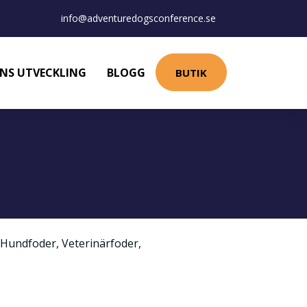
info@adventuredogsconference.se
NS UTVECKLING
BLOGG
BUTIK
Hundfoder
,
Veterinärfoder
,