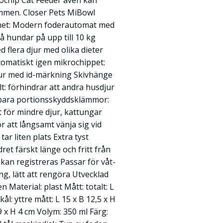
rochip Cat Feeder även kan
mmen. Closer Pets MiBowl
thet: Modern foderautomat med
å hundar på upp till 10 kg
d flera djur med olika dieter
tomatiskt igen mikrochippet:
jur med id-märkning Skivhänge
: förhindrar att andra husdjur
tagbara portionsskyddsklämmor:
 för mindre djur, kattungar
ör att långsamt vänja sig vid
r liten plats Extra tyst
ret färskt länge och fritt från
r kan registreras Passar för våt-
ng, lätt att rengöra Utvecklad
n Material: plast Mått: totalt: L
ål: yttre mått: L 15 x B 12,5 x H
 9 x H 4 cm Volym: 350 ml Färg: