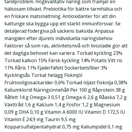
tandproblem. Högkvalitativ näring som främjar en
hälsosam tillväxt. Prebiotika för bättre tarmhälsa och
en friskare matsmältning. Antioxidanter för att din
kattunge ska bygga upp ett starkt immunförsvar. Se
detaljerad fodergiva på säckens baksida. Anpassa
mängden efter djurets individuella näringsbehov.
Faktorer så som ras, aktivitetsnivå och livsstadie gör att
det dagliga behovet kan variera. Torkad kyckling 23%
Torkad kalkon 15% Färsk kyckling 14% Potatis Vitt ris
11% Råris 11% Fjäderfäfett Sockerbetsfiber 3%
Kycklingsås Torkat helägg Fiskmjöl
Fruktooligosackarider 0,6% Torkad öljäst Fiskolja 0,38%
Kaliumklorid Näringsinnehåll Per 100 g Råprotein 38 g
Råfett 14 g Omega-3 0,51 g Omega-6 2,6 g Råaska 7,2 g
Växttråd 1,6 g Kalcium 1,4 g Fosfor 1,2 g Magnesium
0,09 g DHA 0,10 g Vitamin A 6000 IU Vitamin D 172,5 IU
Vitamin E 24,9 mg Taurin 9,5 mg
Kopparsulfatpentahydrat 0,75 mg Kaliumjodid 0,1 mg