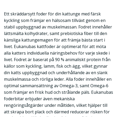
Ett skräddarsytt foder för din kattunge med färsk
kyckling som främjar en hälsosam tillväxt genom en
stabil uppbyggnad av muskelmassan. Fodret innehåller
lättsmälta kolhydrater, samt prebiotiska fiber till den
känsliga kattungemagen för att främja bästa start i
livet. Eukanubas kattfoder är optimerat för att möta
alla katters individuella näringsbehov för varje skede i
livet. Fodret är baserat på 90 % animaliskt protein från
källor som kyckling, lamm, fisk och ägg, vilket gynnar
din katts uppbyggnad och underhållande av en slank
muskelmassa och rörliga leder. Alla foder innehåller en
optimal sammansättning av Omega-3, samt Omega-6
som främjar en frisk hud och strålande päls. Eukanubas
foderbitar erbjuder även mekaniska
rengöringsåtgärder under måltiden, vilket hjälper till
att skrapa bort plack och därmed reducerar risken för