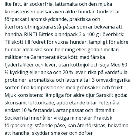
lite fett, är sockerfria, lättsmälta och den mjuka
konsistensen passar även äldre hundar. Godiset är
förpackat i aromskyddande, praktiska och
återförslutningsbara stå-påsar som är bekväma att
handha. RINTI Bitties blandpack 3 x 100 g i överblick:
Tillskott till fodret för vuxna hundar, lämpligt för äldre
hundar Idealiska som belöning eller godbit mellan
måltiderna Garanterat äkta kött: med färska
fjäderfäfiléer och lever, utan köttmjöl och soja Med 60
% kyckling eller anka och 20 % lever: rika på värdefulla
proteiner, aromatiska och lättsmälta I 3 omväxlingsrika
sorter: fina kompositioner med grönsaker och frukt
Mjuk konsistens: lämpliga för äldre djur Särskilt goda:
skonsamt lufttorkade, aptitretande bitar Fettsnåla:
endast 10 % fettandel, artanpassat och lättsmält
Sockerfria Innehåller viktiga mineraler Praktisk
förpackning: stående påse, kan återförslitas, bekväma
att handha, skyddar smaker och dofter