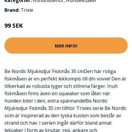
Kategorier:
Hundtillbehör
,
Hundleksaker
Brand:
Trixie
99 SEK
MER INFO!
Be Nordic Mjukisdjur Fiskmås 35 cmDen här roliga
fiskmåsen är en perfekt lekkompis till din vovve! Den är
tillverkad av robusta tyger och stilrena färger. Inuti
fiskmåsen finns även en squeaker som låter när
hunden biter i den, extra spännande!Be Nordic
Mjukisdjur Fiskmås 35 cm tillhör Trixies serie Be Nordic
som är inspirerad av den tyska kusten som består av
strand och hav. I serien ingår därför bland annat
leksaker i form av knutar, rep, ankare och