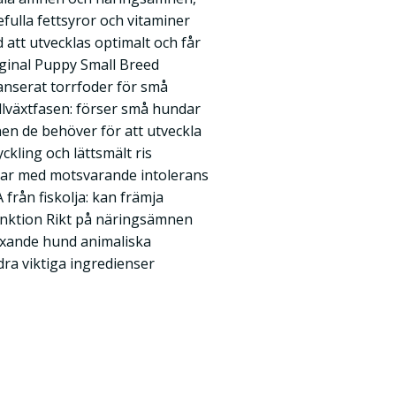
fulla fettsyror och vitaminer
d att utvecklas optimalt och får
riginal Puppy Small Breed
lanserat torrfoder för små
tillväxtfasen: förser små hundar
en de behöver för att utveckla
ckling och lättsmält ris
alpar med motsvarande intolerans
 från fiskolja: kan främja
unktion Rikt på näringsämnen
växande hund animaliska
dra viktiga ingredienser