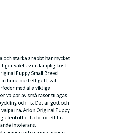
ra och starka snabbt har mycket
et gör valet av en lämplig kost
Original Puppy Small Breed
din hund med ett gott, väl
rfoder med alla viktiga
r valpar av små raser tillagas
ckling och ris. Det är gott och
 valparna. Arion Original Puppy
glutenfritt och därför ett bra
ande intolerans.
tala ämnen och näringsämnen,