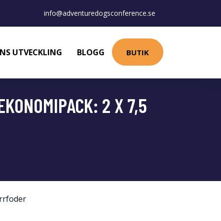
info@adventuredogsconference.se
NS UTVECKLING
BLOGG
BUTIK
EKONOMIPACK: 2 X 7,5
rrfoder