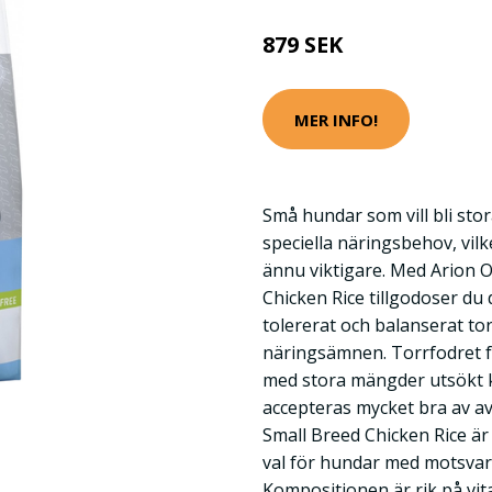
879 SEK
MER INFO!
Små hundar som vill bli sto
speciella näringsbehov, vilk
ännu viktigare. Med Arion 
Chicken Rice tillgodoser du 
tolererat och balanserat tor
näringsämnen. Torrfodret fö
med stora mängder utsökt ky
accepteras mycket bra av av
Small Breed Chicken Rice är 
val för hundar med motsvar
Kompositionen är rik på vi