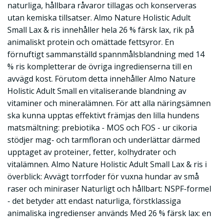
naturliga, hållbara råvaror tillagas och konserveras
utan kemiska tillsatser. Almo Nature Holistic Adult
Small Lax & ris innehåller hela 26 % färsk lax, rik på
animaliskt protein och omättade fettsyror. En
förnuftigt sammanställd spannmålsblandning med 14
% ris kompletterar de övriga ingredienserna till en
avvägd kost. Förutom detta innehåller Almo Nature
Holistic Adult Small en vitaliserande blandning av
vitaminer och mineralämnen. För att alla näringsämnen
ska kunna upptas effektivt främjas den lilla hundens
matsmältning: prebiotika - MOS och FOS - ur cikoria
stödjer mag- och tarmfloran och underlättar därmed
upptaget av proteiner, fetter, kolhydrater och
vitalämnen. Almo Nature Holistic Adult Small Lax & ris i
överblick: Avvägt torrfoder för vuxna hundar av små
raser och miniraser Naturligt och hållbart: NSPF-formel
- det betyder att endast naturliga, förstklassiga
animaliska ingredienser används Med 26 % färsk lax: en