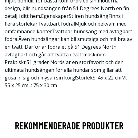
mjuk bomull, för bästa komfort!Med sin moderna
design, blir hundsängen från 51 Degrees North en fin
detalj i ditt hem.EgenskaperStilren hundsängFinns i
flera storlekarTvättbart fodralMjuk och bekväm med
omfamnande kanterTvättbar hundsäng med avtagbart
fodralÄven hundsängar kan bli smutsiga och må bra av
en tvätt. Därför är fodralet på 51 Degrees North
avtagbart och går att tvätta i tvättmaskinen -
Praktiskt!51 grader Nords är en storfavorit och den
ultimata hundsängen för alla hundar som gillar att
gosa in sig och mysa i sin korg!StorlekS: 45 x 22 cmM:
55 x 25 cmL: 75 x 30 cm
REKOMMENDERADE PRODUKTER