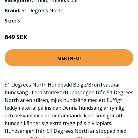
Kategorier:
Hund
,
Hundbäddar
Brand:
51 Degrees North
Size:
S
649 SEK
MER INFO!
51 Degrees North Hundbädd Beige/BrunTvättbar
hundsäng i flera storlekarHundsängen från 51 Degrees
North är en stilren, mjuk hundsäng med ett fluffigt
teddymaterial på insidan.Denna hundsäng är rymlig
och bekväm med en omfamnande kant som gör att
hunden känner sig extra trygg på sin viloplats.
Hundsängen från 51 Degrees North är stoppad med